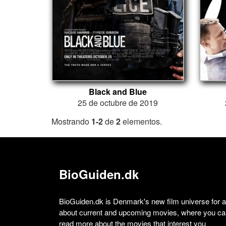
Black and Blue
25 de octubre de 2019
Mostrando
1-2
de
2
elementos.
BioGuiden.dk
BioGuiden.dk is Denmark's new film universe for all
about current and upcoming movies, where you can
read more about the movies that interest you