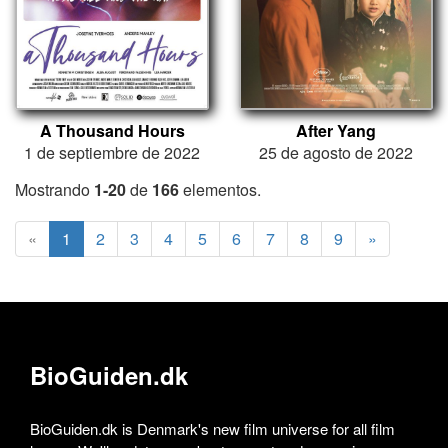
A Thousand Hours
After Yang
1 de septiembre de 2022
25 de agosto de 2022
Mostrando
1-20
de
166
elementos.
«
1
2
3
4
5
6
7
8
9
»
BioGuiden.dk
BioGuiden.dk is Denmark's new film universe for all film