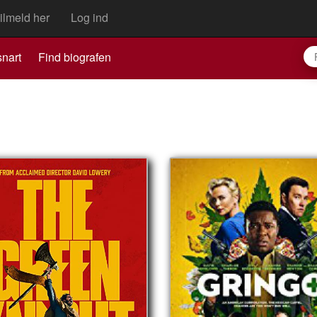
ilmeld her
Log ind
nart
Find biografen