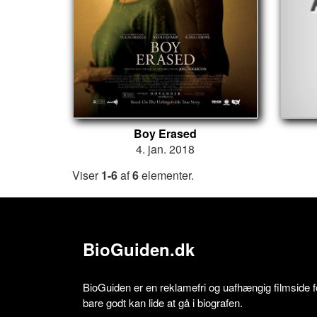
Boy Erased
4. jan. 2018
Viser
1-6
af
6
elementer.
BioGuiden.dk
BioGuiden er en reklamefri og uafhængig filmside for
bare godt kan lide at gå i biografen.