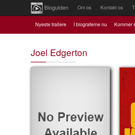
Bioguiden
Om os
Kontakt os
T
Nyeste trailere
I biograferne nu
Kommer s
Joel Edgerton