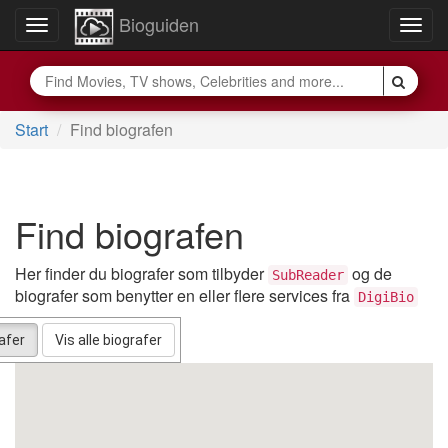
Bioguiden
Toggle
Togg
navigation
navig
Start
Find biografen
Find biografen
Her finder du biografer som tilbyder
og de
SubReader
biografer som benytter en eller flere services fra
DigiBio