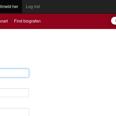
ilmeld her
Log ind
nart
Find biografen