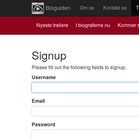
Bioguiden
Om os
Kontakt os
T
Nyeste trailere
I biograferne nu
Kommer s
Signup
Please fill out the following fields to signup:
Username
Email
Password