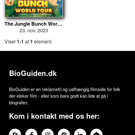
The Jungle Bunch World Tour
23. nov. 2023
Viser
1-1
af
1
element.
BioGuiden.dk
BioGuiden er en reklamefri og uafhængig filmside for folk
der elsker film - eller som bare godt kan lide at gå i
biografen.
Kom i kontakt med os her: