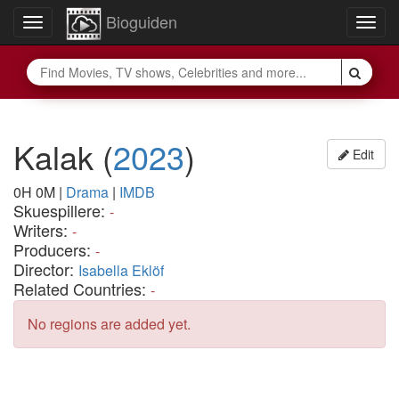
Bioguiden
Toggle
Togg
navigation
navig
Kalak
(
2023
)
Edit
0H 0M
|
Drama
|
IMDB
Skuespillere:
-
Writers:
-
Producers:
-
Director:
Isabella Eklöf
Related Countries:
-
No regions are added yet.