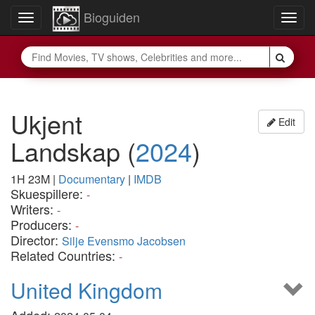
Bioguiden
Toggle
Togg
navigation
navig
Ukjent
Edit
Landskap
(
2024
)
1H 23M
|
Documentary
|
IMDB
Skuespillere:
-
Writers:
-
Producers:
-
Director:
Silje Evensmo Jacobsen
Related Countries:
-
United Kingdom