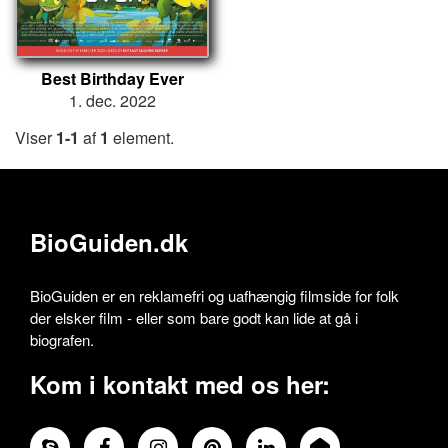
Best Birthday Ever
1. dec. 2022
Viser
1-1
af
1
element.
BioGuiden.dk
BioGuiden er en reklamefri og uafhængig filmside for folk
der elsker film - eller som bare godt kan lide at gå i
biografen.
Kom i kontakt med os her: