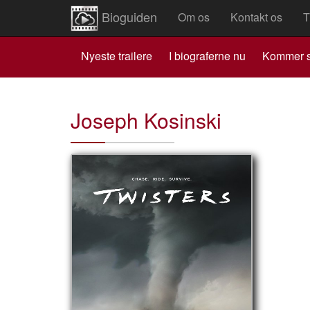
Bioguiden
Om os
Kontakt os
T
Nyeste trailere
I biograferne nu
Kommer s
Joseph Kosinski