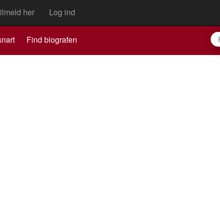
ilmeld her
Log ind
nart
Find biografen