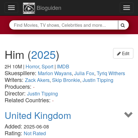
Bioguiden
Toggle
Togg
navigation
navig
Him
(
2025
)
Edit
2H 10M
|
Horror
,
Sport
|
IMDB
Skuespillere:
Marlon Wayans
,
Julia Fox
,
Tyriq Withers
Writers:
Zack Akers
,
Skip Bronkie
,
Justin Tipping
Producers:
-
Director:
Justin Tipping
Related Countries:
-
United Kingdom
Added:
2025-06-08
Rating:
Not Rated